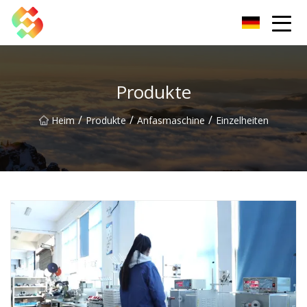
Dongguan Schraubstock Co., Ltd
Produkte
/
/
/
Heim
Produkte
Anfasmaschine
Einzelheiten