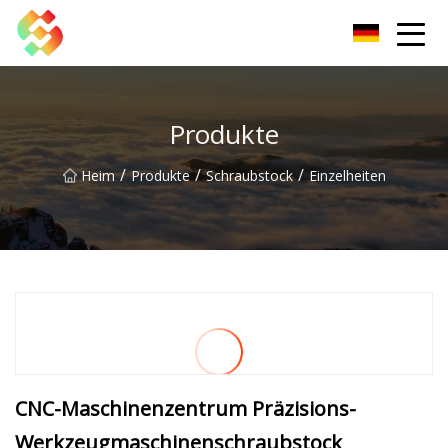
Dongguan Schraubstock Co., Ltd
Produkte
/
/
/
Heim
Produkte
Schraubstock
Einzelheiten
CNC-Maschinenzentrum Präzisions-
Werkzeugmaschinenschraubstock