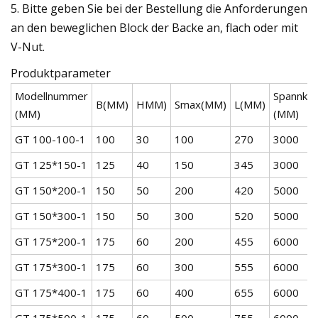
5. Bitte geben Sie bei der Bestellung die Anforderungen
an den beweglichen Block der Backe an, flach oder mit
V-Nut.
Produktparameter
Modellnummer
Spannkra
B(MM)
HMM)
Smax(MM)
L(MM)
(MM)
(MM)
GT 100-100-1
100
30
100
270
3000
GT 125*150-1
125
40
150
345
3000
GT 150*200-1
150
50
200
420
5000
GT 150*300-1
150
50
300
520
5000
GT 175*200-1
175
60
200
455
6000
GT 175*300-1
175
60
300
555
6000
GT 175*400-1
175
60
400
655
6000
GT 175*500-1
175
60
500
755
6000