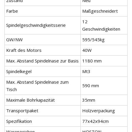
Zustand
Neu
Farbe
Maßgeschneidert
12
Spindelgeschwindigkeitsserie
Geschwindigkeiten
GW/NW
595/545kg
Kraft des Motors
40W
Max. Abstand Spindelnase zur Basis
1180 mm
Spindelkegel
Mt3
Max. Abstand Spindelnase zum
590 mm
Tisch
Maximale Bohrkapazität
35mm
Transportpaket
Holzverpackung
Spezifikation
77x42x94cm
Warenzeichen
HOSTON