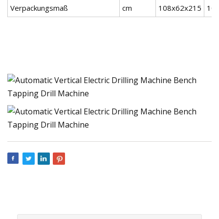
Verpackungsmaß
cm
108x62x215
10