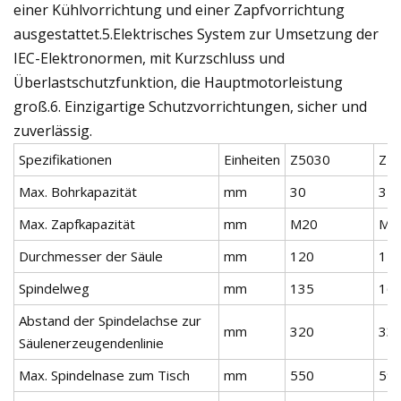
einer Kühlvorrichtung und einer Zapfvorrichtung
ausgestattet.5.Elektrisches System zur Umsetzung der
IEC-Elektronormen, mit Kurzschluss und
Überlastschutzfunktion, die Hauptmotorleistung
groß.6. Einzigartige Schutzvorrichtungen, sicher und
zuverlässig.
Spezifikationen
Einheiten
Z5030
Z5
Max. Bohrkapazität
mm
30
35
Max. Zapfkapazität
mm
M20
M2
Durchmesser der Säule
mm
120
14
Spindelweg
mm
135
16
Abstand der Spindelachse zur
mm
320
33
Säulenerzeugendenlinie
Max. Spindelnase zum Tisch
mm
550
59