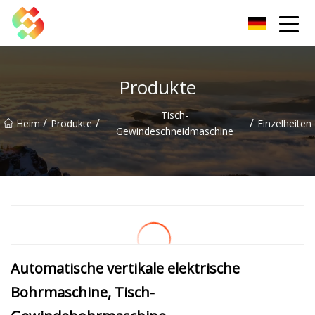
Dongguan Schraubstock Co., Ltd
Produkte
Tisch-
/
/
/
Heim
Produkte
Einzelheiten
Gewindeschneidmaschine
Automatische vertikale elektrische
Bohrmaschine, Tisch-