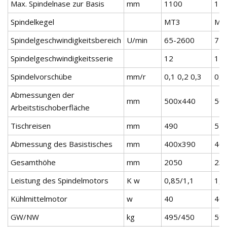
Max. Spindelnase zur Basis
mm
1100
11
Spindelkegel
MT3
MT
Spindelgeschwindigkeitsbereich
U/min
65-2600
75
Spindelgeschwindigkeitsserie
12
12
Spindelvorschübe
mm/r
0,1 0,2 0,3
0,1
Abmessungen der
mm
500x440
50
Arbeitstischoberfläche
Tischreisen
mm
490
55
Abmessung des Basistisches
mm
400x390
40
Gesamthöhe
mm
2050
23
Leistung des Spindelmotors
K w
0,85/1,1
1,5
Kühlmittelmotor
w
40
40
GW/NW
kg
495/450
59