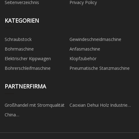
Seitenverzeichnis
Privacy Policy
KATEGORIEN
Schraubstock
Gewindeschneidmaschine
Bohrmaschine
Anfasmaschine
Elektrischer Kippwagen
Klopfzubehör
Bohrerschleifmaschine
Pneumatische Stanzmaschine
PARTNERFIRMA
Großhandel mit Stromqualität
Caoxian Dehui Holz Industrie
Co., Ltd.
China
Rauchgasentschwefelungspumpe