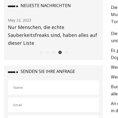
NEUESTE NACHRICHTEN
Die
Muf
May 22, 2023
May 24, 2
Tom
walt
Nur Menschen, die echte
Holen Si
Die
Sauberkeitsfreaks sind, haben alles auf
heraus
und
dieser Liste
Es 
Dog
We
SENDEN SIE IHRE ANFRAGE
We
Buc
all
An 
in 