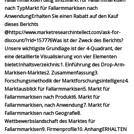
Fallarmmarkisen tätig sind:
Markt für Fallarmmarkisen
nach Typ
Markt für Fallarmmarkisen nach
Anwendung
Erhalten Sie einen Rabatt auf den Kauf
dieses Berichts
@
https://www.marketresearchintellect.com/ask-for-
discount/?rid=157776
Was ist der Zweck des Berichts?
Unsere wichtigste Grundlage ist der 4-Quadrant, der
eine detaillierte Visualisierung von vier Elementen
bietet:
Inhaltsverzeichnis:
1. Einführung des Drop-Arm-
Markisen-Marktes
2. Zusammenfassung
3.
Forschungsmethodik der Marktforschungsintelligenz
4.
Marktausblick für Fallarmmarkisen
5. Markt für
Fallarmmarkisen nach Produkt
6. Markt für
Fallarmmarkisen, nach Anwendung
7. Markt für
Fallarmmarkisen nach Geografie
8.
Wettbewerbslandschaft des Marktes für
Fallarmmarkisen
9. Firmenprofile
10. Anhang
ERHALTEN